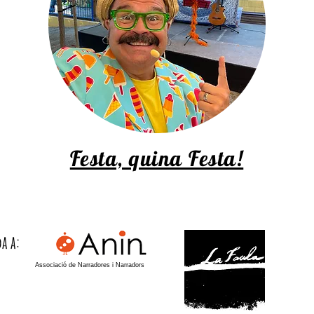
Festa, quina Festa!
a a:
Associació de Narradores i Narradors