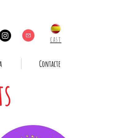
cast
a
Contacte
ts