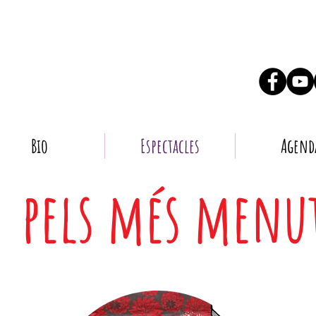
Bio
Espectacles
Agend
pels més menu