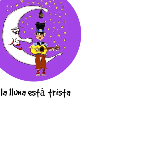
à
la lluna est
trista