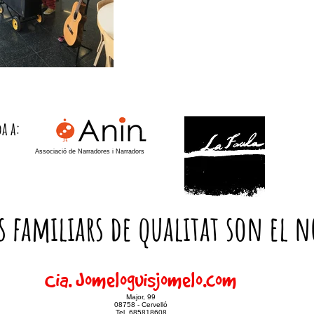
a a:
Associació de Narradores i Narradors
es familiars de qualitat son el n
Cia. Jomeloguisjomelo.com
Major, 99
08758 - Cervelló
Tel. 685818608