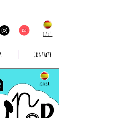
cast
a
Contacte
cast